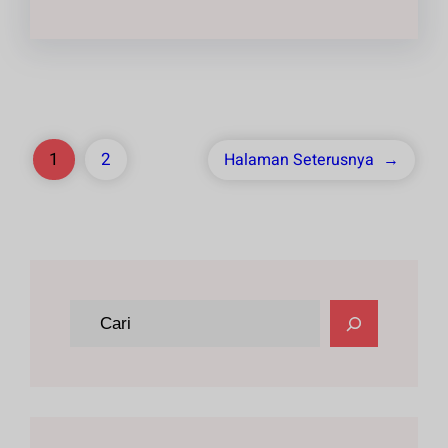
1
2
Halaman Seterusnya
→
C
a
r
i