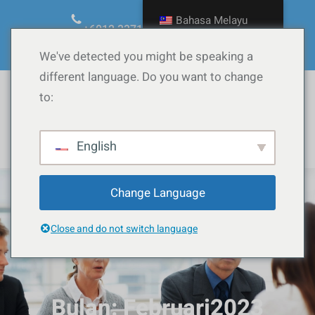
Langkau
Bahasa Melayu
ke
+6012.3371090
ask@calow.co
kandungan
Facebook
YouTube
TikTok
Instagram
WordPress
We've detected you might be speaking a
different language. Do you want to change
to:
Whatsapp
English
Change Language
Close and do not switch language
Bulan:
Februari2023