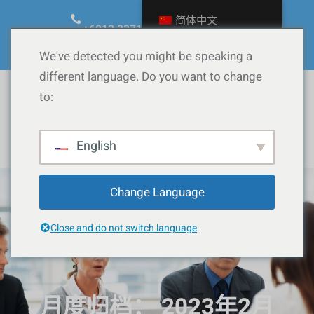
跳
简体中文
至
+6012.3371090
ask@calow.co
内
Facebook
YouTube
TikTok
Instagram
WordPress
We've detected you might be speaking a
容
different language. Do you want to change
to:
Whatsapp
English
Change Language
Close and do not switch language
月度归档：
2023年2月