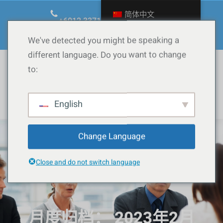
跳
简体中文
至
+6012.3371090
ask@calow.co
内
Facebook
YouTube
TikTok
Instagram
WordPress
We've detected you might be speaking a
容
different language. Do you want to change
to:
Whatsapp
English
Change Language
Close and do not switch language
月度归档：
2023年2月