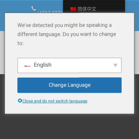
跳
简体中文
至
+6012.3371090
ask@calow.co
内
Facebook
YouTube
TikTok
Instagram
WordPress
We've detected you might be speaking a
容
different language. Do you want to change
to:
Whatsapp
English
Change Language
Close and do not switch language