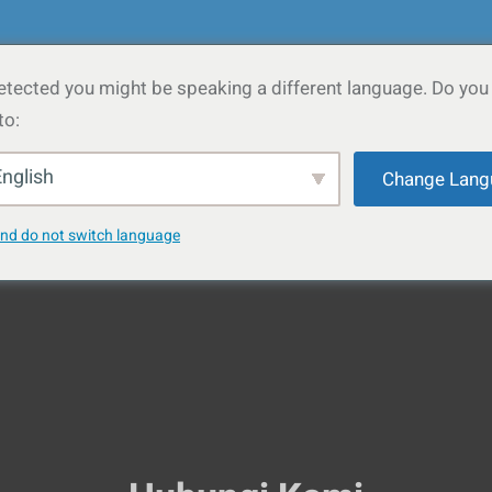
etected you might be speaking a different language. Do you
to:
ukaian
Setiausaha Bersama
Pendigitalan Perniagaan
Hubungi
nglish
Change Lang
and do not switch language