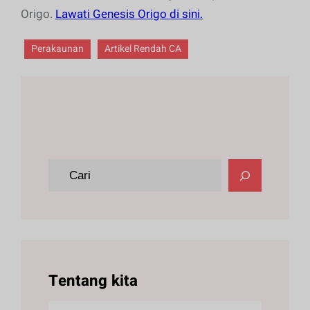
Origo.
Lawati Genesis Origo di sini.
Perakaunan
Artikel Rendah CA
C
a
r
i
Tentang kita