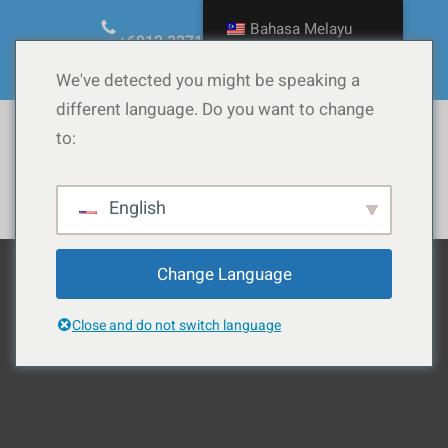
Langkau
Bahasa Melayu
ke
+6012.3371090
ask@calow.co
kandungan
Facebook
YouTube
TikTok
Instagram
WordPress
We've detected you might be speaking a
different language. Do you want to change
to:
Whatsapp
English
Change Language
Close and do not switch language