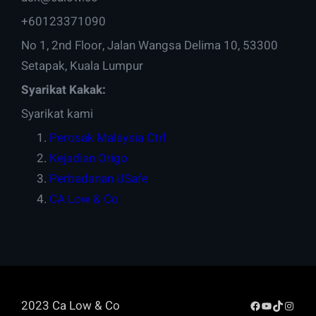
+60123371090
No 1, 2nd Floor, Jalan Wangsa Delima 10, 53300
Setapak, Kuala Lumpur
Syarikat Kakak:
Syarikat kami
Perosak Malaysia Ctrl
Kejadian Origo
Perbadanan USafe
CA Low & Co
Facebook
YouTube
TikTok
Insta
2023 Ca Low & Co