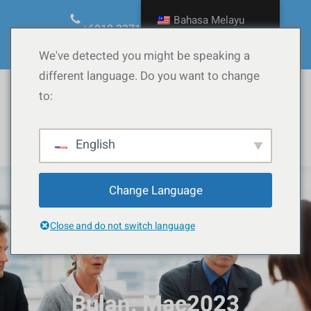
Langkau
Bahasa Melayu
ke
+6012.3371090
ask@calow.co
kandungan
Facebook
YouTube
TikTok
Instagram
WordPress
We've detected you might be speaking a
different language. Do you want to change
to:
Whatsapp
English
Change Language
Close and do not switch language
Bulan:
Mac2023