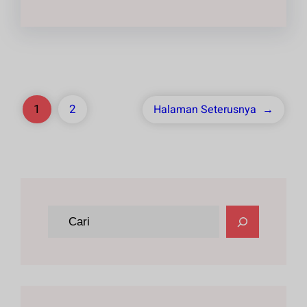
1
2
Halaman Seterusnya
→
C
a
r
i